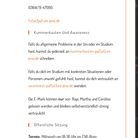
03641/9-47095
fsr[at]paf.uni-jena.de
Kummerkasten Und Awareness
Falls du allgemeine Probleme in der Uni oder im Studium
hast, kannst du jederzeit an
kummerkasten-paf[at]uni-
jena.de
schreiben.
Falls du dich im Studium mit konkreten Situationen oder
Personen unwohl gefühlt hast, kannst du dich vertraulich an
awareness-paf[at]uni-jena.de
wenden.
Die E-Mails können
nur
von Raja, Martha und
Carolina
gelesen werden und bleiben selbstverständlich streng
vertraulich!
Öffentliche Sitzung
Termin:
Mittwoch um 18:30 Uhr im FSR-Büro.