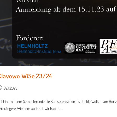
Klavowo WiSe 23/24
09.11.2023
eht ihr mit dem Semesterende die Klausuren schon als dunkle Wolken am Horizo
erdrängen? Wie dem auch sei, wir haben…