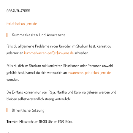
03641/9-47095
fsr[at]paf.uni-jena.de
Kummerkasten Und Awareness
Falls du allgemeine Probleme in der Uni oder im Studium hast, kannst du
jederzeit an
kummerkasten-paf[at]uni-jena.de
schreiben.
Falls du dich im Studium mit konkreten Situationen oder Personen unwohl
gefühlt hast, kannst du dich vertraulich an
awareness-paf[at]uni-jena.de
wenden.
Die E-Mails können
nur
von Raja, Martha und
Carolina
gelesen werden und
bleiben selbstverständlich streng vertraulich!
Öffentliche Sitzung
Termin:
Mittwoch um 18:30 Uhr im FSR-Büro.