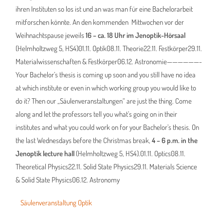
ihren Instituten so los ist und an was man für eine Bachelorarbeit
mitforschen könnte. An den kommenden
Mittwochen vor der
Weihnachtspause jeweils
16 – ca. 18 Uhr im Jenoptik-Hörsaal
(Helmholtzweg 5, HS4)01.11. Optik08.11. Theorie22.11. Festkörper29.11.
Materialwissenschaften & Festkörper06.12. Astronomie——————-
Your Bachelor’s thesis is coming up soon and you still have no idea
at which institute or even in which working group you would like to
do it? Then our „Säulenveranstaltungen“ are just the thing. Come
along and let the professors tell you what’s going on in their
institutes and what you could work on for your Bachelor’s thesis. On
the last Wednesdays before the Christmas break,
4 – 6 p.m. in the
Jenoptik lecture hall
(Helmholtzweg 5, HS4).01.11. Optics08.11.
Theoretical Physics22.11. Solid State Physics29.11. Materials Science
& Solid State Physics06.12. Astronomy
Säulenveranstaltung Optik
Vorstel