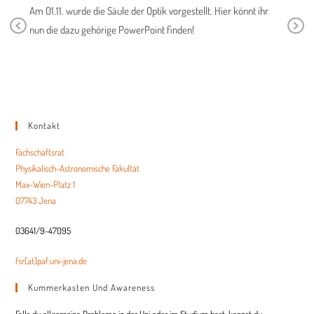
Am 01.11. wurde die Säule der Optik vorgestellt. Hier könnt ihr
Am 22.1
nun die dazu gehörige PowerPoint finden!
Pr
Ne
men der
Hier fi
ev
xt
io
us
Kontakt
Fachschaftsrat
Physikalisch-Astronomische Fakultät
Max-Wien-Platz 1
07743 Jena
03641/9-47095
fsr[at]paf.uni-jena.de
Kummerkasten Und Awareness
Falls du allgemeine Probleme in der Uni oder im Studium hast, kannst du