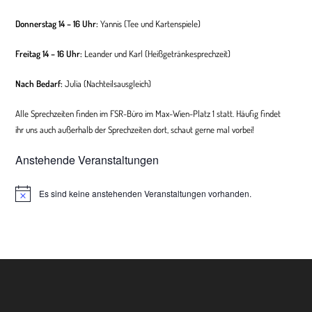
Donnerstag 14 – 16 Uhr:
Yannis (Tee und Kartenspiele)
Freitag 14 – 16 Uhr:
Leander und Karl (Heißgetränkesprechzeit)
Nach Bedarf:
Julia (
Nachteilsausgleich
)
Alle Sprechzeiten finden im FSR-Büro im Max-Wien-Platz 1 statt. Häufig findet
ihr uns auch außerhalb der Sprechzeiten dort, schaut gerne mal vorbei!
Anstehende Veranstaltungen
Es sind keine anstehenden Veranstaltungen vorhanden.
H
i
n
w
e
i
s