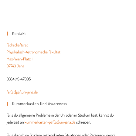
Kontakt
Fachschaftsrat
Physikalisch-Astronomische Fakultät
Max-Wien-Platz 1
07743 Jena
03641/9-47095
fsr[at]paf.uni-jena.de
Kummerkasten Und Awareness
Falls du allgemeine Probleme in der Uni oder im Studium hast, kannst du
jederzeit an
kummerkasten-paf[at]uni-jena.de
schreiben.
Falls du dich im Studium mit konkreten Situationen oder Personen unwohl