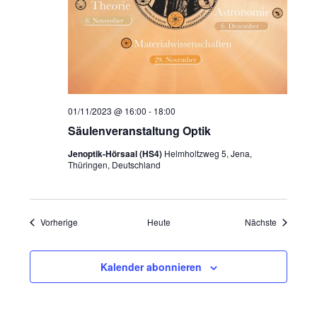
01/11/2023 @ 16:00
-
18:00
Säulenveranstaltung Optik
Jenoptik-Hörsaal (HS4)
Helmholtzweg 5, Jena,
Thüringen, Deutschland
Veranstaltungen
Veranstal
Vorherige
Heute
Nächste
Kalender abonnieren