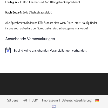
Freitag 14 – 16 Uhr:
Leander und Karl (Heißgetränkesprechzeit)
Nach Bedarf:
Julia (
Nachteilsausgleich
)
Alle Sprechzeiten finden im FSR-Büro im Max-Wien-Platz 1 statt. Häufig findet
ihr uns auch außerhalb der Sprechzeiten dort, schaut gerne mal vorbei!
Anstehende Veranstaltungen
Es sind keine anstehenden Veranstaltungen vorhanden.
H
i
n
w
e
i
s
FSU Jena
PAF
OSIM
Impressum
Datenschutzerklärung