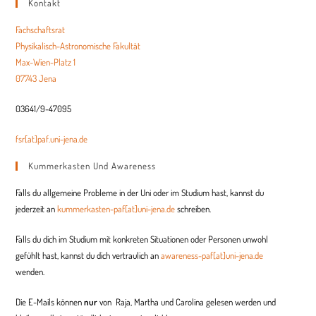
Kontakt
Fachschaftsrat
Physikalisch-Astronomische Fakultät
Max-Wien-Platz 1
07743 Jena
03641/9-47095
fsr[at]paf.uni-jena.de
Kummerkasten Und Awareness
Falls du allgemeine Probleme in der Uni oder im Studium hast, kannst du
jederzeit an
kummerkasten-paf[at]uni-jena.de
schreiben.
Falls du dich im Studium mit konkreten Situationen oder Personen unwohl
gefühlt hast, kannst du dich vertraulich an
awareness-paf[at]uni-jena.de
wenden.
Die E-Mails können
nur
von Raja, Martha und
Carolina
gelesen werden und