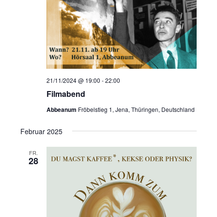
a
d
v
A
i
n
g
s
a
t
i
i
c
21/11/2024 @ 19:00
-
22:00
o
h
Filmabend
n
t
Abbeanum
Fröbelstieg 1, Jena, Thüringen, Deutschland
e
Februar 2025
n
n
FR.
28
a
v
i
g
a