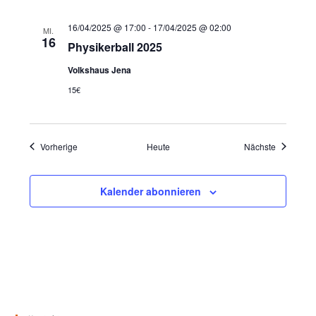
16/04/2025 @ 17:00
-
17/04/2025 @ 02:00
MI.
16
Physikerball 2025
Volkshaus Jena
15€
Veranstaltungen
Veranstal
Vorherige
Heute
Nächste
Kalender abonnieren