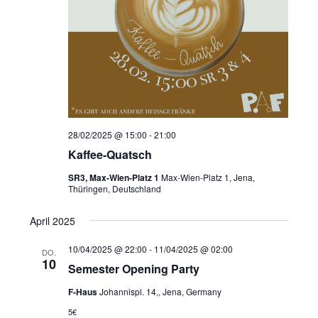
t
i
o
n
28/02/2025 @ 15:00
-
21:00
Kaffee-Quatsch
SR3, Max-Wien-Platz 1
Max-Wien-Platz 1, Jena,
Thüringen, Deutschland
April 2025
10/04/2025 @ 22:00
-
11/04/2025 @ 02:00
DO.
10
Semester Opening Party
F-Haus
Johannispl. 14,, Jena, Germany
5€