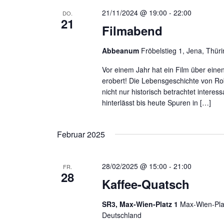
s
c
21/11/2024 @ 19:00
-
22:00
DO.
e
h
21
Filmabend
l
-
w
u
Abbeanum
Fröbelstieg 1, Jena, Thür
o
n
r
Vor einem Jahr hat ein Film über einen
d
erobert! Die Lebensgeschichte von Ro
t
A
nicht nur historisch betrachtet interes
.
n
hinterlässt bis heute Spuren in […]
S
s
u
i
Februar 2025
c
c
h
h
e
28/02/2025 @ 15:00
-
21:00
FR.
t
28
n
Kaffee-Quatsch
e
a
n
c
SR3, Max-Wien-Platz 1
Max-Wien-Plat
n
Deutschland
h