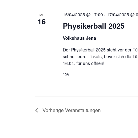
h
16/04/2025 @ 17:00
-
17/04/2025 @ 
MI.
l
16
Physikerball 2025
ü
s
Volkshaus Jena
s
e
Der Physikerball 2025 steht vor der Tü
schnell eure Tickets, bevor sich die 
l
16.04. für uns öffnen!
w
o
15€
r
t
.
Vorherige
Veranstaltungen