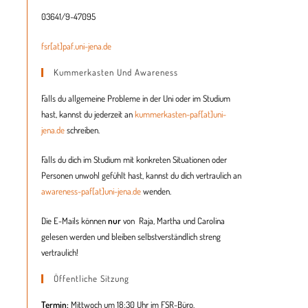
03641/9-47095
fsr[at]paf.uni-jena.de
Kummerkasten Und Awareness
Falls du allgemeine Probleme in der Uni oder im Studium
hast, kannst du jederzeit an
kummerkasten-paf[at]uni-
jena.de
schreiben.
Falls du dich im Studium mit konkreten Situationen oder
Personen unwohl gefühlt hast, kannst du dich vertraulich an
awareness-paf[at]uni-jena.de
wenden.
Die E-Mails können
nur
von Raja, Martha und
Carolina
gelesen werden und bleiben selbstverständlich streng
vertraulich!
Öffentliche Sitzung
Termin:
Mittwoch um 18:30 Uhr im FSR-Büro.