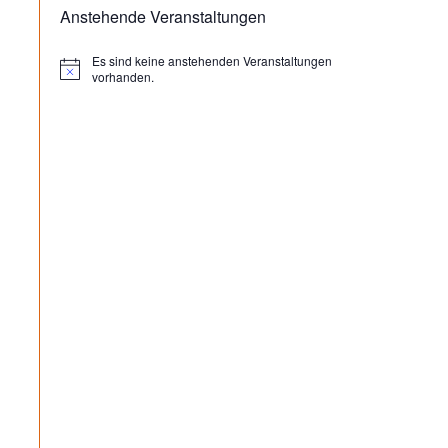
Anstehende Veranstaltungen
Es sind keine anstehenden Veranstaltungen
H
vorhanden.
i
n
w
e
i
s