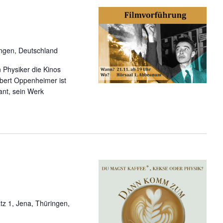
t
e
n
-
ingen, Deutschland
N
a
 Physiker die Kinos
v
bert Oppenheimer ist
i
sant, sein Werk
g
a
t
i
o
n
z 1, Jena, Thüringen,