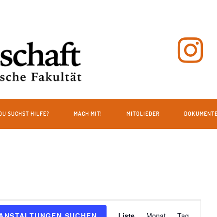
DU SUCHST HILFE?
MACH MIT!
MITGLIEDER
DOKUMENT
V
ANSTALTUNGEN SUCHEN
Liste
Monat
Tag