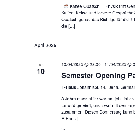
a
V
Kaffee-Quatsch – Physik trifft Ge
v
e
Kaffee, Kekse und lockere Gespräche?
i
Quatsch genau das Richtige für dich! 
r
die […]
g
a
a
n
t
s
April 2025
i
t
o
a
10/04/2025 @ 22:00
-
11/04/2025 @ 
DO.
n
10
l
Semester Opening Pa
t
u
F-Haus
Johannispl. 14,, Jena, Germa
n
3 Jahre musstet ihr warten, jetzt ist es
g
Es wird gefeiert, und zwar mit den Ps
e
zusammen! Diesen Donnerstag kann bis
n
F-Haus […]
S
5€
c